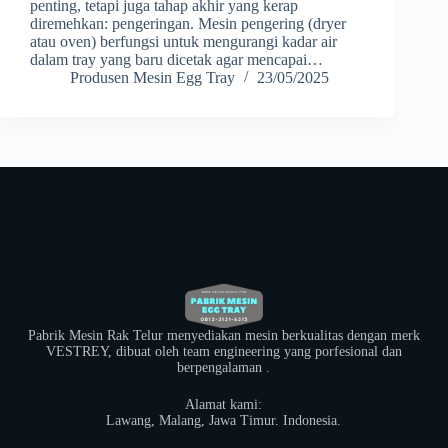
penting, tetapi juga tahap akhir yang kerap
diremehkan: pengeringan. Mesin pengering (dryer
atau oven) berfungsi untuk mengurangi kadar air
dalam tray yang baru dicetak agar mencapai…
Produsen Mesin Egg Tray
23/05/2025
Pabrik Mesin Rak Telur menyediakan mesin berkualitas dengan merk
VESTREY, dibuat oleh team engineering yang porfesional dan
berpengalaman .
Alamat kami:
​Lawang, Malang, Jawa Timur. Indonesia.