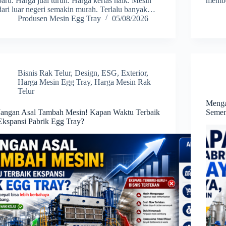
baru. Harga jual turun. Harga kertas naik. Mesin
memb
dari luar negeri semakin murah. Terlalu banyak…
Produsen Mesin Egg Tray
05/08/2026
Bisnis Rak Telur
,
Design
,
ESG
,
Exterior
,
Harga Mesin Egg Tray
,
Harga Mesin Rak
Telur
Menga
Jangan Asal Tambah Mesin! Kapan Waktu Terbaik
Semen
Ekspansi Pabrik Egg Tray?