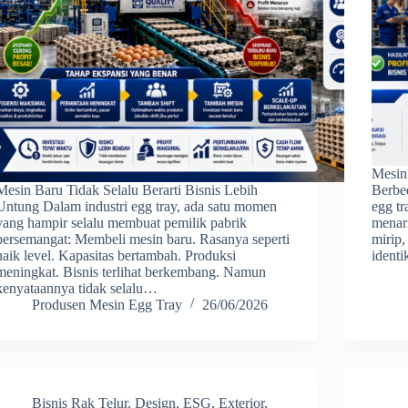
Mesin
Mesin Baru Tidak Selalu Berarti Bisnis Lebih
Berbed
Untung Dalam industri egg tray, ada satu momen
egg t
yang hampir selalu membuat pemilik pabrik
menar
bersemangat: Membeli mesin baru. Rasanya seperti
mirip
naik level. Kapasitas bertambah. Produksi
ident
meningkat. Bisnis terlihat berkembang. Namun
kenyataannya tidak selalu…
Produsen Mesin Egg Tray
26/06/2026
Bisnis Rak Telur
,
Design
,
ESG
,
Exterior
,