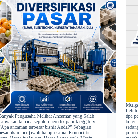
Menga
Lebih 
Banyak Pengusaha Melihat Ancaman yang Salah
tipe 
Tanyakan kepada sepuluh pemilik pabrik egg tray:
berger
“Apa ancaman terbesar bisnis Anda?” Sebagian
sedan
besar akan menjawab hampir sama. Kompetitor
permi