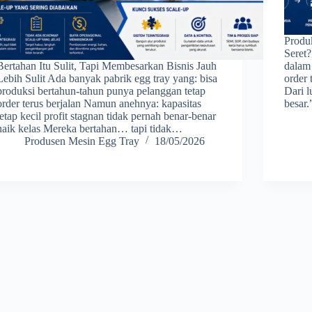
Produ
Seret?
Bertahan Itu Sulit, Tapi Membesarkan Bisnis Jauh
dalam 
Lebih Sulit Ada banyak pabrik egg tray yang: bisa
order 
produksi bertahun-tahun punya pelanggan tetap
Dari l
order terus berjalan Namun anehnya: kapasitas
besar
tetap kecil profit stagnan tidak pernah benar-benar
naik kelas Mereka bertahan… tapi tidak…
Produsen Mesin Egg Tray
18/05/2026