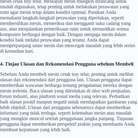
mesin cetak tray telur. Meskipun mesin mungkin dirancang untuk
mudah digunakan, tetap penting untuk melakukan perawatan yang
rutin agar mesin tetap dalam kondisi optimal. Pastikan Anda
memahami langkah-langkah perawatan yang diperlukan, seperti
membersihkan mesin, memeriksa dan mengganti suku cadang yang
aus, atau menjalankan pemeriksaan rutin untuk memastikan semua
komponen berfungsi dengan baik. Dengan menjaga mesin dalam
kondisi baik melalui perawatan yang teratur, Anda dapat
memperpanjang umur mesin dan mencegah masalah yang lebih serius
di kemudian hari.
4. Tinjau Ulasan dan Rekomendasi Pengguna sebelum Membeli
Sebelum Anda membeli mesin cetak tray telur, penting untuk melihat
ulasan dan rekomendasi dari pengguna lain. Ulasan pengguna dapat
memberikan wawasan berharga tentang pengalaman mereka dengan
mesin tertentu. Baca ulasan yang ditemukan di situs web penjualan,
forum industri, atau platform sosial media yang relevan. Perhatikan
baik ulasan positif maupun negatif untuk mendapatkan gambaran yang
lebih objektif. Ulasan dari pengguna sebenarnya dapat memberikan
informasi yang tidak terduga, seperti kelemahan mesin atau masalah
yang mungkin muncul setelah penggunaan jangka panjang. Tinjauan
pengguna dapat memberikan perspektif praktis yang membantu Anda
membuat keputusan yang lebih baik.