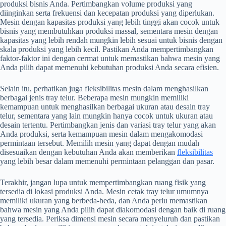
produksi bisnis Anda. Pertimbangkan volume produksi yang
diinginkan serta frekuensi dan kecepatan produksi yang diperlukan.
Mesin dengan kapasitas produksi yang lebih tinggi akan cocok untuk
bisnis yang membutuhkan produksi massal, sementara mesin dengan
kapasitas yang lebih rendah mungkin lebih sesuai untuk bisnis dengan
skala produksi yang lebih kecil. Pastikan Anda mempertimbangkan
faktor-faktor ini dengan cermat untuk memastikan bahwa mesin yang
Anda pilih dapat memenuhi kebutuhan produksi Anda secara efisien.
Selain itu, perhatikan juga fleksibilitas mesin dalam menghasilkan
berbagai jenis tray telur. Beberapa mesin mungkin memiliki
kemampuan untuk menghasilkan berbagai ukuran atau desain tray
telur, sementara yang lain mungkin hanya cocok untuk ukuran atau
desain tertentu. Pertimbangkan jenis dan variasi tray telur yang akan
Anda produksi, serta kemampuan mesin dalam mengakomodasi
permintaan tersebut. Memilih mesin yang dapat dengan mudah
disesuaikan dengan kebutuhan Anda akan memberikan
fleksibilitas
yang lebih besar dalam memenuhi permintaan pelanggan dan pasar.
Terakhir, jangan lupa untuk mempertimbangkan ruang fisik yang
tersedia di lokasi produksi Anda. Mesin cetak tray telur umumnya
memiliki ukuran yang berbeda-beda, dan Anda perlu memastikan
bahwa mesin yang Anda pilih dapat diakomodasi dengan baik di ruang
yang tersedia. Periksa dimensi mesin secara menyeluruh dan pastikan