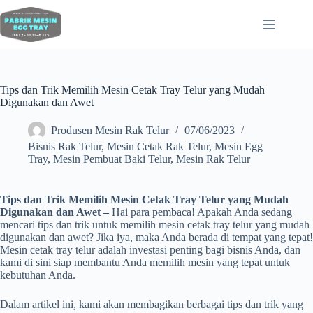
Tips dan Trik Memilih Mesin Cetak Tray Telur yang Mudah
Digunakan dan Awet
Produsen Mesin Rak Telur
07/06/2023
Bisnis Rak Telur
,
Mesin Cetak Rak Telur
,
Mesin Egg
Tray
,
Mesin Pembuat Baki Telur
,
Mesin Rak Telur
Tips dan Trik Memilih Mesin Cetak Tray Telur yang Mudah
Digunakan dan Awet –
Hai para pembaca! Apakah Anda sedang
mencari tips dan trik untuk memilih mesin cetak tray telur yang mudah
digunakan dan awet? Jika iya, maka Anda berada di tempat yang tepat!
Mesin cetak tray telur adalah investasi penting bagi bisnis Anda, dan
kami di sini siap membantu Anda memilih mesin yang tepat untuk
kebutuhan Anda.
Dalam artikel ini, kami akan membagikan berbagai tips dan trik yang