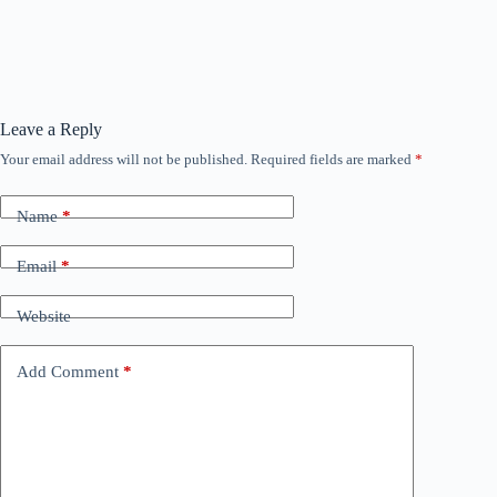
Leave a Reply
Your email address will not be published.
Required fields are marked
*
Name
*
Email
*
Website
Add Comment
*