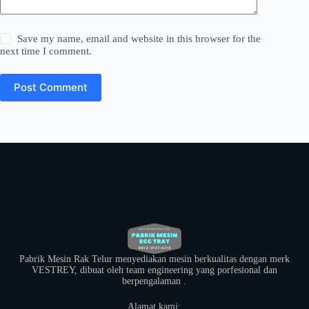
Save my name, email and website in this browser for the
next time I comment.
Post Comment
Pabrik Mesin Rak Telur menyediakan mesin berkualitas dengan merk
VESTREY, dibuat oleh team engineering yang porfesional dan
berpengalaman .
Alamat kami: