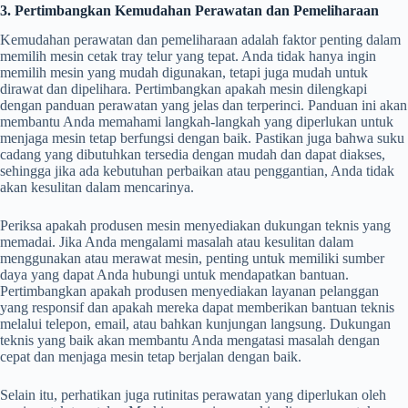
3. Pertimbangkan Kemudahan Perawatan dan Pemeliharaan
Kemudahan perawatan dan pemeliharaan adalah faktor penting dalam
memilih mesin cetak tray telur yang tepat. Anda tidak hanya ingin
memilih mesin yang mudah digunakan, tetapi juga mudah untuk
dirawat dan dipelihara. Pertimbangkan apakah mesin dilengkapi
dengan panduan perawatan yang jelas dan terperinci. Panduan ini akan
membantu Anda memahami langkah-langkah yang diperlukan untuk
menjaga mesin tetap berfungsi dengan baik. Pastikan juga bahwa suku
cadang yang dibutuhkan tersedia dengan mudah dan dapat diakses,
sehingga jika ada kebutuhan perbaikan atau penggantian, Anda tidak
akan kesulitan dalam mencarinya.
Periksa apakah produsen mesin menyediakan dukungan teknis yang
memadai. Jika Anda mengalami masalah atau kesulitan dalam
menggunakan atau merawat mesin, penting untuk memiliki sumber
daya yang dapat Anda hubungi untuk mendapatkan bantuan.
Pertimbangkan apakah produsen menyediakan layanan pelanggan
yang responsif dan apakah mereka dapat memberikan bantuan teknis
melalui telepon, email, atau bahkan kunjungan langsung. Dukungan
teknis yang baik akan membantu Anda mengatasi masalah dengan
cepat dan menjaga mesin tetap berjalan dengan baik.
Selain itu, perhatikan juga rutinitas perawatan yang diperlukan oleh