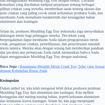
dan menggunakan Moulding Egg Tray dengan efektif. Layanan
konsultasi yang disediakan meliputi penjelasan tentang berbagai
pilihan cetakan yang tersedia, memberikan saran tentang ukuran dan
jenis cetakan yang paling cocok untuk kebutuhan produksi Anda, dan
membantu Anda memahami karakteristik dan keunggulan bahan
aluminium atau kuningan.
Selain itu, produsen Moulding Egg Tray terkemuka juga menyediakan
dukungan teknis bagi pelanggan mereka. Tim teknis yang
berpengalaman dapat membantu Anda dalam pengoperasian mesin
cetak, pengaturan cetakan, pemeliharaan, dan penyelesaian masalah
teknis lainnya. Mereka akan dengan senang hati memberikan panduan
dan jawaban atas pertanyaan Anda untuk memastikan bahwa Anda
dapat menggunakan Moulding Egg Tray dengan maksimal.
Baca Juga :
Bagaimana Memilih Mesin Cetak Tray Telur yang Sesuai
dengan Kebutuhan Bisnis Anda
Kesimpulan
Dalam artikel ini, kita telah mengenal lebih dekat produsen pembuat
Moulding Egg Tray dari aluminium dan kuningan. Kita melihat
keunggulan dari masing-masing bahan, seperti kekuatan aluminium
dan ketahanan korosi kuningan. Selain itu, kita juga menjelajahi