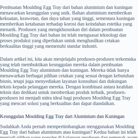
Pembuatan Moulding Egg Tray dari bahan aluminium dan kuningan
menawarkan keunggulan yang unik. Bahan aluminium memberikan
kekuatan, keawetan, dan daya tahan yang tinggi, sementara kuningan
memberikan ketahanan terhadap korosi dan keindahan estetika yang
menarik. Produsen yang mengkhususkan diri dalam pembuatan
Moulding Egg Tray dari bahan ini telah menguasai teknologi dan
proses produksi yang diperlukan untuk menghasilkan cetakan
berkualitas tinggi yang memenuhi standar industri.
Dalam artikel ini, kita akan menjelajahi produsen-produsen terkemuka
yang telah membuktikan keunggulan mereka dalam pembuatan
Moulding Egg Tray aluminium dan kuningan. Mereka tidak hanya
menawarkan berbagai pilihan cetakan yang sesuai dengan kebutuhan
bisnis, tetapi juga menyediakan layanan konsultasi dan dukungan
teknis kepada pelanggan mereka. Dengan kombinasi antara keahlian
teknis dan dedikasi untuk memberikan produk terbaik, produsen-
produsen ini menjadi mitra ideal bagi produsen Moulding Egg Tray
yang mencari solusi yang berkualitas dan dapat diandalkan.
Keunggulan Moulding Egg Tray dari Aluminium dan Kuningan
Sudahkah Anda pernah mempertimbangkan menggunakan Moulding
Egg Tray dari bahan aluminium atau kuningan? Kedua bahan ini telah
menjadi pilihan yang populer di kalangan produsen dan peternak ayam