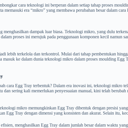
bongkar cara teknologi ini berperan dalam setiap tahap proses mouldi
kita memasuki era “mikro” yang membawa perubahan besar dalam cara 
ang menghasilkan dampak luar biasa. Teknologi mikro, yang dulu terke
 dalam proses ini merujuk pada penggunaan komponen kecil namun sanga
adi lebih terkelola dan terkontrol. Mulai dari tahap pembentukan hingg
a masuk ke dalam dunia teknologi mikro dalam proses moulding Egg T
ay
ara Egg Tray terbentuk? Dalam era inovasi ini, teknologi mikro tela
n sering kali memerlukan penyesuaian manual, kini telah berubah men
, teknologi mikro memungkinkan Egg Tray dibentuk dengan presisi ya
an Egg Tray dengan dimensi yang konsisten dan akurat. Selain itu, ke
fisien, menghasilkan Egg Tray dalam jumlah besar dalam waktu yang l