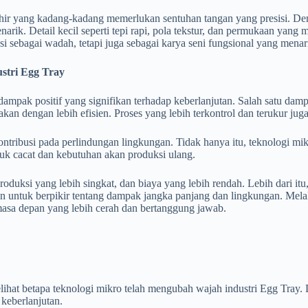
ir yang kadang-kadang memerlukan sentuhan tangan yang presisi. Deng
arik. Detail kecil seperti tepi rapi, pola tekstur, dan permukaan yang
i sebagai wadah, tetapi juga sebagai karya seni fungsional yang menar
stri Egg Tray
ampak positif yang signifikan terhadap keberlanjutan. Salah satu d
akan dengan lebih efisien. Proses yang lebih terkontrol dan terukur ju
ontribusi pada perlindungan lingkungan. Tidak hanya itu, teknologi mi
duk cacat dan kebutuhan akan produksi ulang.
oduksi yang lebih singkat, dan biaya yang lebih rendah. Lebih dari i
n untuk berpikir tentang dampak jangka panjang dan lingkungan. Melal
masa depan yang lebih cerah dan bertanggung jawab.
ihat betapa teknologi mikro telah mengubah wajah industri Egg Tray. 
 keberlanjutan.