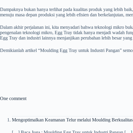
Dampaknya bukan hanya terlihat pada kualitas produk yang lebih baik,
menuju masa depan produksi yang lebih efisien dan berkelanjutan, men
Dalam akhir perjalanan ini, kita menyadari bahwa teknologi mikro bu
pengenalan teknologi mikro, Egg Tray tidak hanya menjadi wadah fungs
Egg Tray dan industri lainnya menjanjikan perubahan lebih besar yang 
Demikianlah artikel “Moulding Egg Tray untuk Industri Pangan” se
One comment
Mengoptimalkan Keamanan Telur melalui Moulding Berkualitas 
[…] Baca Juga : Moulding Egg Tray untuk Industri Pangan […]