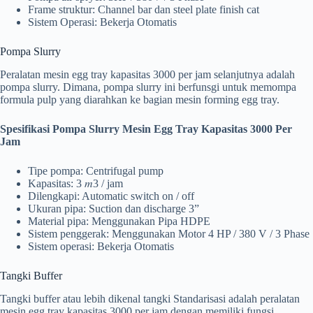
Frame struktur: Channel bar dan steel plate finish cat
Sistem Operasi: Bekerja Otomatis
Pompa Slurry
Peralatan mesin egg tray kapasitas 3000 per jam selanjutnya adalah
pompa slurry. Dimana, pompa slurry ini berfunsgi untuk memompa
formula pulp yang diarahkan ke bagian mesin forming egg tray.
Spesifikasi Pompa Slurry Mesin Egg Tray Kapasitas 3000 Per
Jam
Tipe pompa: Centrifugal pump
Kapasitas: 3 𝑚3 / jam
Dilengkapi: Automatic switch on / off
Ukuran pipa: Suction dan discharge 3”
Material pipa: Menggunakan Pipa HDPE
Sistem penggerak: Menggunakan Motor 4 HP / 380 V / 3 Phase
Sistem operasi: Bekerja Otomatis
Tangki Buffer
Tangki buffer atau lebih dikenal tangki Standarisasi adalah peralatan
mesin egg tray kapasitas 3000 per jam dengan memiliki fungsi