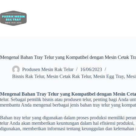
Mengenal Bahan Tray Telur yang Kompatibel dengan Mesin Cetak Tra
Produsen Mesin Rak Telur
16/06/2023
Bisnis Rak Telur
,
Mesin Cetak Rak Telur
,
Mesin Egg Tray
,
Mesi
Mengenal Bahan Tray Telur yang Kompatibel dengan Mesin Ceta
telur. Sebagai pemilik bisnis atau produsen telur, penting bagi Anda u
membantu Anda mengenal berbagai jenis bahan tray telur yang kompatib
Bahan tray telur yang digunakan dalam proses produksi memiliki peran
telur Anda akan memberikan keuntungan dalam hal efisiensi produksi,
digunakan, memberikan informasi tentang keunggulan dan kelemahan m