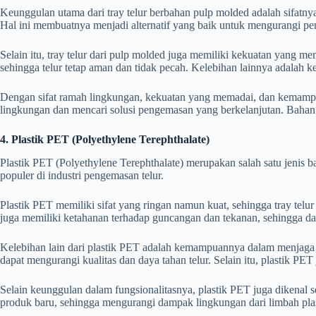
Keunggulan utama dari tray telur berbahan pulp molded adalah sifatnya
Hal ini membuatnya menjadi alternatif yang baik untuk mengurangi pe
Selain itu, tray telur dari pulp molded juga memiliki kekuatan yang
sehingga telur tetap aman dan tidak pecah. Kelebihan lainnya adalah
Dengan sifat ramah lingkungan, kekuatan yang memadai, dan kemampua
lingkungan dan mencari solusi pengemasan yang berkelanjutan. Bahan
4. Plastik PET (Polyethylene Terephthalate)
Plastik PET (Polyethylene Terephthalate) merupakan salah satu jenis 
populer di industri pengemasan telur.
Plastik PET memiliki sifat yang ringan namun kuat, sehingga tray telur
juga memiliki ketahanan terhadap guncangan dan tekanan, sehingga dap
Kelebihan lain dari plastik PET adalah kemampuannya dalam menjaga 
dapat mengurangi kualitas dan daya tahan telur. Selain itu, plastik P
Selain keunggulan dalam fungsionalitasnya, plastik PET juga dikenal 
produk baru, sehingga mengurangi dampak lingkungan dari limbah plas