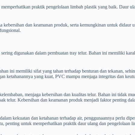
 memperhatikan praktik pengelolaan limbah plastik yang baik. Daur ul
 kebersihan dan keamanan produk, serta kemungkinan untuk didaur u
fungsional.
ga sering digunakan dalam pembuatan tray telur. Bahan ini memiliki ka
han ini memiliki sifat yang tahan terhadap benturan dan tekanan, sehi
ngan ketahanannya yang kuat, PVC mampu menjaga integritas dan keutuh
n kelembaban, menjaga kebersihan dan kualitas telur. Bahan ini tidak m
usak telur. Kebersihan dan keamanan produk menjadi faktor penting 
 dalam kekuatan dan ketahanan terhadap air, penggunaannya perlu di
na itu, penting untuk memperhatikan praktik daur ulang dan pengelol