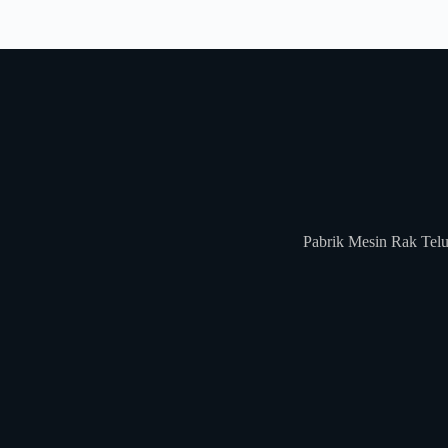
Pabrik Mesin Rak Telu