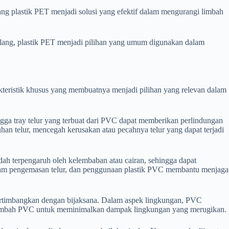
ang plastik PET menjadi solusi yang efektif dalam mengurangi limbah
lang, plastik PET menjadi pilihan yang umum digunakan dalam
rakteristik khusus yang membuatnya menjadi pilihan yang relevan dalam
ngga tray telur yang terbuat dari PVC dapat memberikan perlindungan
an telur, mencegah kerusakan atau pecahnya telur yang dapat terjadi
udah terpengaruh oleh kelembaban atau cairan, sehingga dapat
dalam pengemasan telur, dan penggunaan plastik PVC membantu menjaga
pertimbangkan dengan bijaksana. Dalam aspek lingkungan, PVC
aan limbah PVC untuk meminimalkan dampak lingkungan yang merugikan.