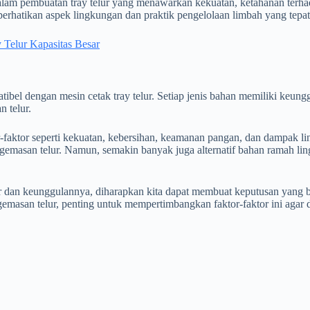
lam pembuatan tray telur yang menawarkan kekuatan, ketahanan terhada
hatikan aspek lingkungan dan praktik pengelolaan limbah yang tepat
Telur Kapasitas Besar
tibel dengan mesin cetak tray telur. Setiap jenis bahan memiliki keung
 telur.
faktor seperti kekuatan, kebersihan, keamanan pangan, dan dampak lin
masan telur. Namun, semakin banyak juga alternatif bahan ramah ling
lur dan keunggulannya, diharapkan kita dapat membuat keputusan yang
gemasan telur, penting untuk mempertimbangkan faktor-faktor ini agar