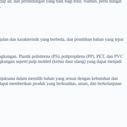
p air, dan perlindungan yang baik bagi telur. Namun, perlu diingat
.
gulan dan karakteristik yang berbeda, dan pemilihan bahan yang tepat
gkungan. Plastik polistirena (PS), polipropilena (PP), PET, dan PVC
kungan seperti pulp molded (kertas daur ulang) yang dapat menjadi
 bijaksana dalam memilih bahan yang sesuai dengan kebutuhan dan
 dapat memberikan produk yang berkualitas, aman, dan berkelanjutan