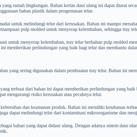
 yang ramah lingkungan. Bahan kertas daur ulang ini dapat diurai seca
nggunaan bahan plastik dalam pengemasan telur.
 memadai untuk melindungi telur dari kerusakan. Bahan ini mampu mena
 kemampuan pulp molded untuk menyerap kelembaban, sehingga tray telu
n untuk menyerap kelembaban, tray telur berbahan pulp molded menja
 ini memberikan perlindungan yang baik bagi telur dan membantu dala
bahan yang sering digunakan dalam pembuatan tray telur. Bahan ini me
 yang terbuat dari bahan ini dapat memberikan perlindungan yang baik b
at mengurangi risiko kerusakan atau pecahnya telur.
kebersihan dan keamanan produk. Bahan ini memiliki ketahanan terhad
ET juga dapat melindungi telur dari kontaminasi mikroorganisme dan men
sebagai bahan yang dapat didaur ulang. Dengan adanya sistem daur ulan
tik.