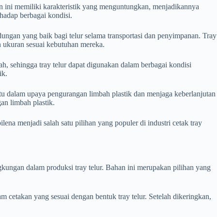
han ini memiliki karakteristik yang menguntungkan, menjadikannya
erhadap berbagai kondisi.
ngan yang baik bagi telur selama transportasi dan penyimpanan. Tray
an ukuran sesuai kebutuhan mereka.
ah, sehingga tray telur dapat digunakan dalam berbagai kondisi
ik.
ntu dalam upaya pengurangan limbah plastik dan menjaga keberlanjutan
an limbah plastik.
lena menjadi salah satu pilihan yang populer di industri cetak tray
ingkungan dalam produksi tray telur. Bahan ini merupakan pilihan yang
 cetakan yang sesuai dengan bentuk tray telur. Setelah dikeringkan,