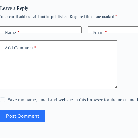
Leave a Reply
Your email address will not be published.
Required fields are marked
*
Name
*
Email
*
Add Comment
*
Save my name, email and website in this browser for the next time
Post Comment