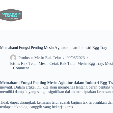
Memahami Fungsi Penting Mesin Agitator dalam Industri Egg Tray
Produsen Mesin Rak Telur
09/08/2023
Bisnis Rak Telur
,
Mesin Cetak Rak Telur
,
Mesin Egg Tray
,
Mesi
1 Comment
Memahami Fungsi Penting Mesin Agitator dalam Industri Egg Tr
inovatif. Dalam artikel ini, kita akan membahas tentang peran penting
memiliki dampak yang sangat signifikan dalam menciptakan kemasan telu
Tidak dapat disangkal, kemasan telur adalah bagian tak terpisahkan dar
terdapat teknologi canggih yang bekerja keras.