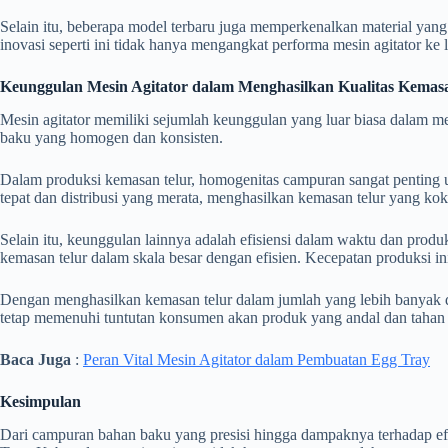
Selain itu, beberapa model terbaru juga memperkenalkan material yan
inovasi seperti ini tidak hanya mengangkat performa mesin agitator ke l
Keunggulan Mesin Agitator dalam Menghasilkan Kualitas Kemas
Mesin agitator memiliki sejumlah keunggulan yang luar biasa dalam 
baku yang homogen dan konsisten.
Dalam produksi kemasan telur, homogenitas campuran sangat penting 
tepat dan distribusi yang merata, menghasilkan kemasan telur yang ko
Selain itu, keunggulan lainnya adalah efisiensi dalam waktu dan pr
kemasan telur dalam skala besar dengan efisien. Kecepatan produksi i
Dengan menghasilkan kemasan telur dalam jumlah yang lebih banyak dan
tetap memenuhi tuntutan konsumen akan produk yang andal dan tahan
Baca Juga
:
Peran Vital Mesin Agitator dalam Pembuatan Egg Tray
Kesimpulan
Dari campuran bahan baku yang presisi hingga dampaknya terhadap efis