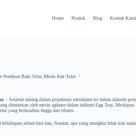
Home
Produk
Blog
Kontak Kam
n Pembuat Baki Telur
,
Mesin Rak Telur
ay
– Selamat datang dalam perjalanan mendalam ke dalam industri pem
 yang dimainkan oleh mesin agitator dalam industri Egg Tray. Meskipun
r yang berkualitas tinggi dan efisien.
i kehidupan sehari-hari kita. Namun, apa yang mungkin tidak kita sadar