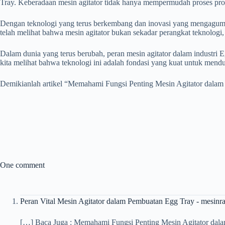
Tray. Keberadaan mesin agitator tidak hanya mempermudah proses produ
Dengan teknologi yang terus berkembang dan inovasi yang mengagumkan
telah melihat bahwa mesin agitator bukan sekadar perangkat teknologi, 
Dalam dunia yang terus berubah, peran mesin agitator dalam industri E
kita melihat bahwa teknologi ini adalah fondasi yang kuat untuk men
Demikianlah artikel “Memahami Fungsi Penting Mesin Agitator dala
One comment
Peran Vital Mesin Agitator dalam Pembuatan Egg Tray - mesinr
[…] Baca Juga : Memahami Fungsi Penting Mesin Agitator dala