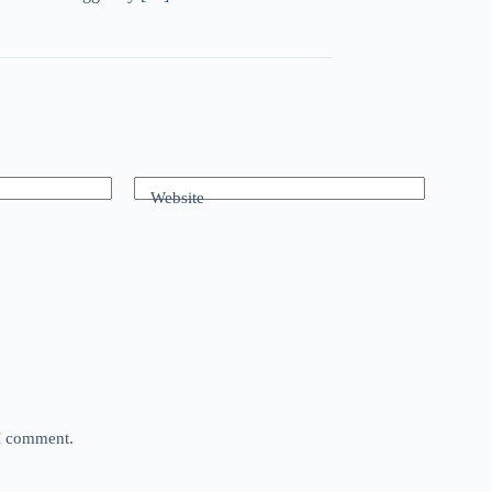
Website
 I comment.