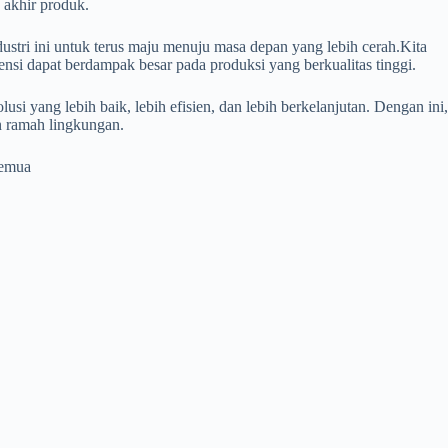
 akhir produk.
stri ini untuk terus maju menuju masa depan yang lebih cerah.Kita
ensi dapat berdampak besar pada produksi yang berkualitas tinggi.
i yang lebih baik, lebih efisien, dan lebih berkelanjutan. Dengan ini,
n ramah lingkungan.
semua