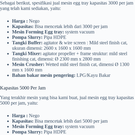
Sebagai berikut, spesifikasi jual mesin egg tray kapasitas 3000 per jam
yang telah kami sediakan, yaitu:
Harga :
Nego
Kapasitas:
Bisa mencetak lebih dari 3000 per jam
Mesin Forming Egg tray:
system vacuum
Pompa Slurry:
Pipa HDPE
Tangki Buffer:
agitator & wire screen : Mild steel finish cat,
ukuran dimensi: 2600 x 1600 x 1600 mm
Tangki Mixer:
agitator propeller + frame struktur: mild steel
finishing cat, dimensi: Ø 2300 mm x 2800 mm
Mesin Crusher:
Wetted mild steel finish cat, dimensi Ø 1300
mm x 1600 mm
Bahan bakar mesin pengering:
LPG/Kayu Bakar
Kapasitas 5000 Per Jam
Yang terakhir mesin yang bisa kami buat, jual mesin egg tray kapasitas
5000 per jam, yaitu:
Harga :
Nego
Kapasitas:
Bisa mencetak lebih dari 5000 per jam
Mesin Forming Egg tray:
system vacuum
Pompa Slurry:
Pipa HDPE