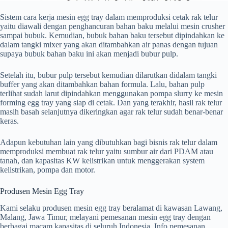
Sistem cara kerja mesin egg tray dalam memproduksi cetak rak telur
yaitu diawali dengan penghancuran bahan baku melalui mesin crusher
sampai bubuk. Kemudian, bubuk bahan baku tersebut dipindahkan ke
dalam tangki mixer yang akan ditambahkan air panas dengan tujuan
supaya bubuk bahan baku ini akan menjadi bubur pulp.
Setelah itu, bubur pulp tersebut kemudian dilarutkan didalam tangki
buffer yang akan ditambahkan bahan formula. Lalu, bahan pulp
terlihat sudah larut dipindahkan menggunakan pompa slurry ke mesin
forming egg tray yang siap di cetak. Dan yang terakhir, hasil rak telur
masih basah selanjutnya dikeringkan agar rak telur sudah benar-benar
keras.
Adapun kebutuhan lain yang dibutuhkan bagi bisnis rak telur dalam
memproduksi membuat rak telur yaitu sumbur air dari PDAM atau
tanah, dan kapasitas KW kelistrikan untuk menggerakan system
kelistrikan, pompa dan motor.
Produsen Mesin Egg Tray
Kami selaku produsen mesin egg tray beralamat di kawasan Lawang,
Malang, Jawa Timur, melayani pemesanan mesin egg tray dengan
berbagai macam kapasitas di seluruh Indonesia. Info pemesanan,