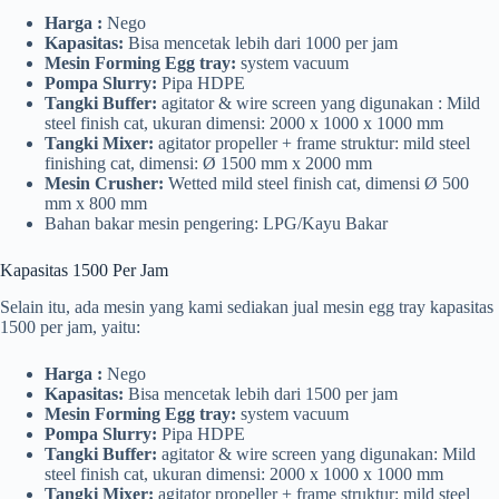
Harga :
Nego
Kapasitas:
Bisa mencetak lebih dari 1000 per jam
Mesin Forming Egg tray:
system vacuum
Pompa Slurry:
Pipa HDPE
Tangki Buffer:
agitator & wire screen yang digunakan : Mild
steel finish cat, ukuran dimensi: 2000 x 1000 x 1000 mm
Tangki Mixer:
agitator propeller + frame struktur: mild steel
finishing cat, dimensi: Ø 1500 mm x 2000 mm
Mesin Crusher:
Wetted mild steel finish cat, dimensi Ø 500
mm x 800 mm
Bahan bakar mesin pengering: LPG/Kayu Bakar
Kapasitas 1500 Per Jam
Selain itu, ada mesin yang kami sediakan jual mesin egg tray kapasitas
1500 per jam, yaitu:
Harga :
Nego
Kapasitas:
Bisa mencetak lebih dari 1500 per jam
Mesin Forming Egg tray:
system vacuum
Pompa Slurry:
Pipa HDPE
Tangki Buffer:
agitator & wire screen yang digunakan: Mild
steel finish cat, ukuran dimensi: 2000 x 1000 x 1000 mm
Tangki Mixer:
agitator propeller + frame struktur: mild steel