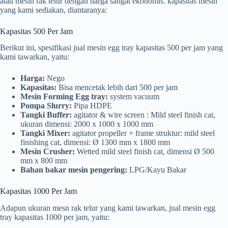
atau mesin rak telur dengan harga sangat ekonomis. kapasitas mesin
yang kami sediakan, diantaranya:
Kapasitas 500 Per Jam
Berikut ini, spesifikasi jual mesin egg tray kapasitas 500 per jam yang
kami tawarkan, yaitu:
Harga:
Nego
Kapasitas:
Bisa mencetak lebih dari 500 per jam
Mesin Forming Egg tray:
system vacuum
Pompa Slurry:
Pipa HDPE
Tangki Buffer:
agitator & wire screen : Mild steel finish cat,
ukuran dimensi: 2000 x 1000 x 1000 mm
Tangki Mixer:
agitator propeller + frame struktur: mild steel
finishing cat, dimensi: Ø 1300 mm x 1800 mm
Mesin Crusher:
Wetted mild steel finish cat, dimensi Ø 500
mm x 800 mm
Bahan bakar mesin pengering:
LPG/Kayu Bakar
Kapasitas 1000 Per Jam
Adapun ukuran mesn rak telur yang kami tawarkan, jual mesin egg
tray kapasitas 1000 per jam, yaitu: