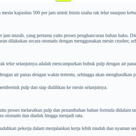
sin kapasitas 500 per jam untuk bisnis usaha rak telur maupun kebutuh
per jam murah, yang pertama yaitu proses penghancuran bahan baku. D
curan dilakukan secara otomatis dengan menggunakan mesin crusher, s
rak telur selanjutnya adalah mencampurkan bubuk pulp dengan air pan
ngan air panas dengan waktu tertentu, sehingga akan menghasilkan pu
mbentuk pulp dan siap dialihkan ke mesin selanjutnya.
aitu proses melarutkan pulp dan penambahan bahan formula didalam tan
ara otomatis dan diaduk hingga menjadi rata.
embudahkan pekerja dalam menjalankan kerja lebih mudah dan nyaman ser