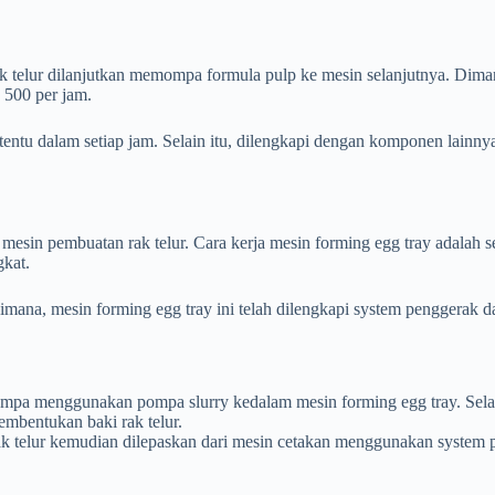
k telur dilanjutkan memompa formula pulp ke mesin selanjutnya. Dim
 500 per jam.
rtentu dalam setiap jam. Selain itu, dilengkapi dengan komponen lain
mesin pembuatan rak telur. Cara kerja mesin forming egg tray adalah se
gkat.
. Dimana, mesin forming egg tray ini telah dilengkapi system penggera
pompa menggunakan pompa slurry kedalam mesin forming egg tray. Sel
embentukan baki rak telur.
ak telur kemudian dilepaskan dari mesin cetakan menggunakan system p