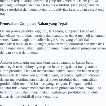
mungkin terjadi akibat distribusi yang tidak merata. Dalam jangka
panjang, peningkatan efisiensi ini berkontribusi pada penghematan
biaya produksi dan peningkatan produktivitas keseluruhan pabrik egg
tray.
Pemecahan Gumpalan Bahan yang Tepat
Dalam proses produksi egg tray, terkadang gumpalan bahan atau
kepadatan yang tidak merata dalam campuran dapat menjadi tantangan
serius. Namun, agitator hadir sebagai solusi yang efektif dalam
mengatasi masalah ini. Dengan gerakan yang terkontrol dan intensitas
yang dapat disesuaikan, agitator mampu memecahkan gumpalan bahan
dengan akurat dan merata.
Agitator membantu menjaga konsistensi campuran bahan baku,
mencegah terbentuknya gumpalan besar yang dapat menghambat
aliran produksi. Dengan memastikan bahwa campuran bahan tetap
homogen dan tidak ada gumpalan yang terbentuk, agitator berperan
dalam mengoptimalkan efisiensi proses produksi dan memastikan
produk akhir memiliki kualitas yang seragam. Dengan demikian,
agitator tidak hanya mengatasi masalah gumpalan bahan, tetapi juga
berkontribusi dalam menciptakan lingkungan produksi yang lebih
lancar dan produktif di pabrik egg tray.