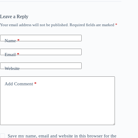
Leave a Reply
Your email address will not be published.
Required fields are marked
*
Name
*
Email
*
Website
Add Comment
*
Save my name, email and website in this browser for the