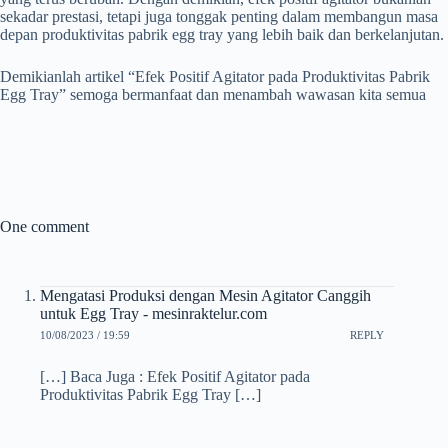
sekadar prestasi, tetapi juga tonggak penting dalam membangun masa
depan produktivitas pabrik egg tray yang lebih baik dan berkelanjutan.
Demikianlah artikel “Efek Positif Agitator pada Produktivitas Pabrik
Egg Tray” semoga bermanfaat dan menambah wawasan kita semua
One comment
Mengatasi Produksi dengan Mesin Agitator Canggih
untuk Egg Tray - mesinraktelur.com
10/08/2023 / 19:59
REPLY
[…] Baca Juga : Efek Positif Agitator pada
Produktivitas Pabrik Egg Tray […]