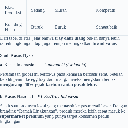
Biaya
Sedang
Murah
Kompetitif
Produksi
Branding
Buruk
Buruk
Sangat baik
Hijau
Dari tabel di atas, jelas bahwa
tray daur ulang
bukan hanya lebih
ramah lingkungan, tapi juga mampu meningkatkan
brand value
.
Studi Kasus Nyata
a. Kasus Internasional –
Huhtamaki (Finlandia)
Perusahaan global ini berfokus pada kemasan berbasis serat. Setelah
beralih penuh ke egg tray daur ulang, mereka mengklaim berhasil
mengurangi 40% jejak karbon rantai pasok telur
.
b. Kasus Nasional –
PT EcoTray Indonesia
Salah satu produsen lokal yang memasok ke pasar retail besar. Dengan
branding “Ramah Lingkungan”, produk mereka lebih cepat masuk ke
supermarket premium
yang punya target konsumen peduli
lingkungan.