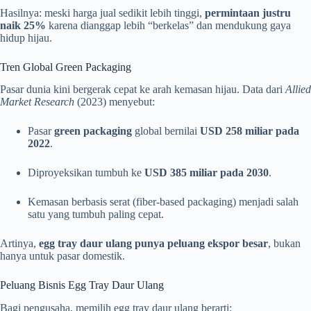
Hasilnya: meski harga jual sedikit lebih tinggi,
permintaan justru
naik 25%
karena dianggap lebih “berkelas” dan mendukung gaya
hidup hijau.
Tren Global Green Packaging
Pasar dunia kini bergerak cepat ke arah kemasan hijau. Data dari
Allied
Market Research
(2023) menyebut:
Pasar
green packaging
global bernilai
USD 258 miliar pada
2022
.
Diproyeksikan tumbuh ke
USD 385 miliar pada 2030
.
Kemasan berbasis serat (fiber-based packaging) menjadi salah
satu yang tumbuh paling cepat.
Artinya,
egg tray daur ulang punya peluang ekspor besar
, bukan
hanya untuk pasar domestik.
Peluang Bisnis Egg Tray Daur Ulang
Bagi pengusaha, memilih egg tray daur ulang berarti: