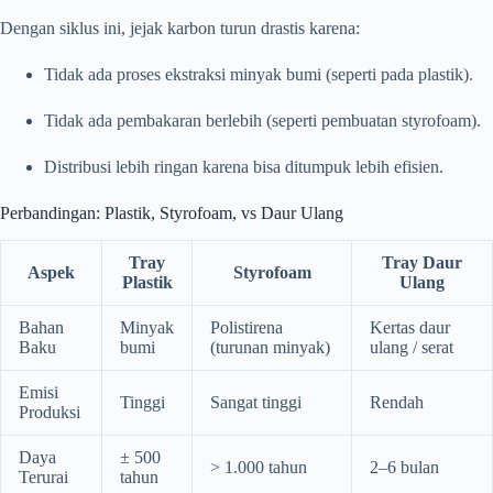
Dengan siklus ini, jejak karbon turun drastis karena:
Tidak ada proses ekstraksi minyak bumi (seperti pada plastik).
Tidak ada pembakaran berlebih (seperti pembuatan styrofoam).
Distribusi lebih ringan karena bisa ditumpuk lebih efisien.
Perbandingan: Plastik, Styrofoam, vs Daur Ulang
Tray
Tray Daur
Aspek
Styrofoam
Plastik
Ulang
Bahan
Minyak
Polistirena
Kertas daur
Baku
bumi
(turunan minyak)
ulang / serat
Emisi
Tinggi
Sangat tinggi
Rendah
Produksi
Daya
± 500
> 1.000 tahun
2–6 bulan
Terurai
tahun