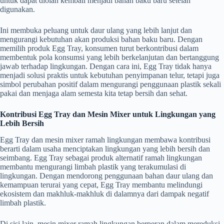
untuk dapat diolah kembali menjadi bahan baku baru setelah
digunakan.
Ini membuka peluang untuk daur ulang yang lebih lanjut dan
mengurangi kebutuhan akan produksi bahan baku baru. Dengan
memilih produk Egg Tray, konsumen turut berkontribusi dalam
membentuk pola konsumsi yang lebih berkelanjutan dan bertanggung
jawab terhadap lingkungan. Dengan cara ini, Egg Tray tidak hanya
menjadi solusi praktis untuk kebutuhan penyimpanan telur, tetapi juga
simbol perubahan positif dalam mengurangi penggunaan plastik sekali
pakai dan menjaga alam semesta kita tetap bersih dan sehat.
Kontribusi Egg Tray dan Mesin Mixer untuk Lingkungan yang
Lebih Bersih
Egg Tray dan mesin mixer ramah lingkungan membawa kontribusi
berarti dalam usaha menciptakan lingkungan yang lebih bersih dan
seimbang. Egg Tray sebagai produk alternatif ramah lingkungan
membantu mengurangi limbah plastik yang terakumulasi di
lingkungan. Dengan mendorong penggunaan bahan daur ulang dan
kemampuan terurai yang cepat, Egg Tray membantu melindungi
ekosistem dan makhluk-makhluk di dalamnya dari dampak negatif
limbah plastik.
Di sisi lain, mesin mixer ramah lingkungan berperan dalam mereduksi